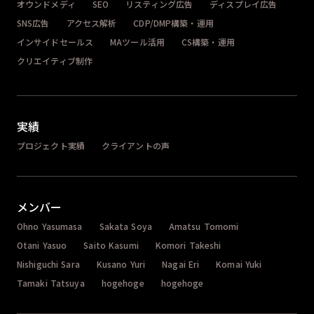
オウンドメディ
SEO
リスティング広告
ディスプレイ広告
SNS広告
アクセス解析
CDP/DMP構築・運用
インサイドセールス
MAツール活用
CS構築・運用
クリエイティブ制作
実績
プロジェクト実績
クライアントの声
メンバー
Ohno Yasumasa
Sakata Soya
Amatsu Tomomi
Otani Yasuo
Saito Kasumi
Komori Takeshi
Nishiguchi Sara
Kusano Yuri
Nagai Eri
Komai Yuki
Tamaki Tatsuya
hogehoge
hogehoge