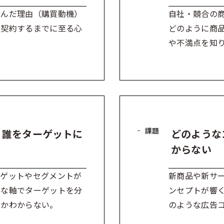
選んだ理由（購買動機）
自社・競合の
・契約するまでに至る心
どのように商
や不満点を知
課題
、誰をターゲットに
どのような
からない
ーゲットやセグメントが
新商品や新サ
うな軸でターゲットを分
ンセプトが響
いかわからない。
のような広告