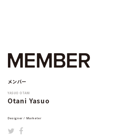
HAGURUMA
メンバー
YASUO OTANI
Otani Yasuo
Designer / Marketer