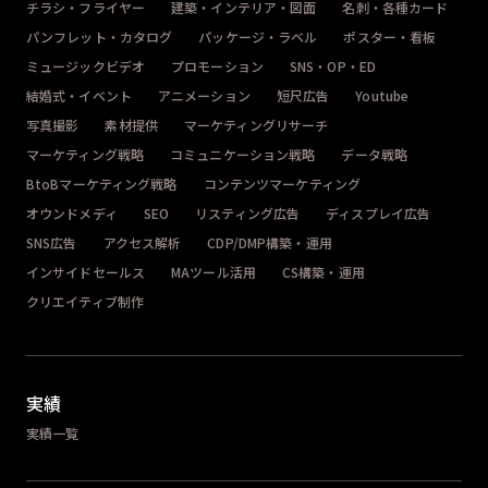
チラシ・フライヤー
建築・インテリア・図面
名刺・各種カード
パンフレット・カタログ
パッケージ・ラベル
ポスター・看板
ミュージックビデオ
プロモーション
SNS・OP・ED
結婚式・イベント
アニメーション
短尺広告
Youtube
写真撮影
素材提供
マーケティングリサーチ
マーケティング戦略
コミュニケーション戦略
データ戦略
BtoBマーケティング戦略
コンテンツマーケティング
オウンドメディ
SEO
リスティング広告
ディスプレイ広告
SNS広告
アクセス解析
CDP/DMP構築・運用
インサイドセールス
MAツール活用
CS構築・運用
クリエイティブ制作
実績
実績一覧